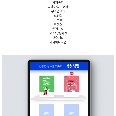
사회복지
지속가능보고서
우측인덱스
모션형
포토북
책장형
웹접근성
교과서/동화책
맞춤개발
다국어디자인