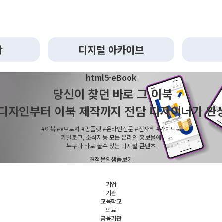
작
디지털 아카이브
html5-eBook
당신이 찾던 바로 그 이북
디자인부터 이북 제작까지 전담 디자이너가 완
#이북
#e브로셔
#팜플렛
#온라인신문
#전자책
#가이드북
카탈로그, 소식지등 모든 온라인 홍보물에
누구나 바로 볼수 있는 디지털 콘텐츠
견적문의
샘플보기
기업
기관
교육학교
의료
금융기관