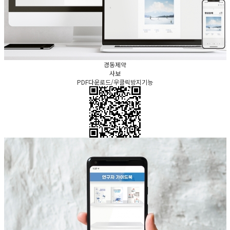
경동제약
사보
PDF다운로드/우클릭방지기능