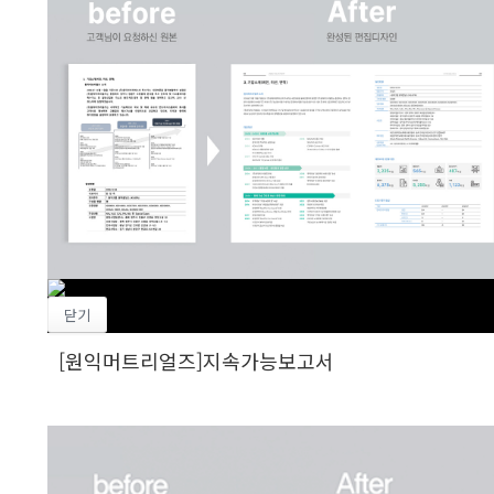
닫기
[원익머트리얼즈]지속가능보고서