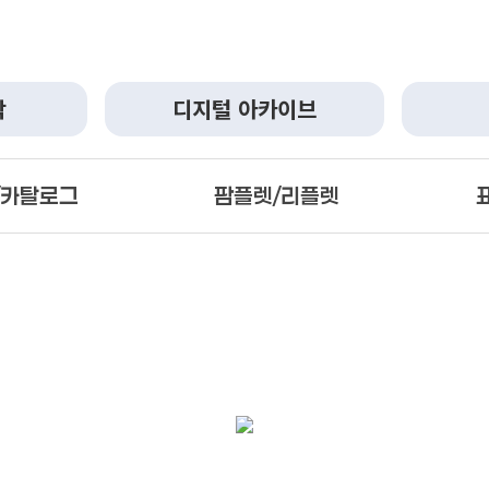
작
디지털 아카이브
/카탈로그
팜플렛/리플렛