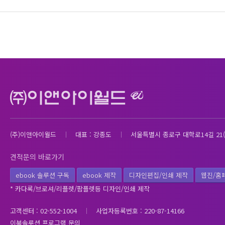
(주)이앤아이월드
대표 : 강종도
서울특별시 종로구 대학로14길 21(
견적문의 바로가기
ebook 솔루션 구독
ebook 제작
디자인편집/인쇄 제작
웹진/홈
* 카다록/브로셔/리플렛/팜플렛등 디자인/인쇄 제작
고객센터 : 02-552-1004
사업자등록번호 : 220-87-14166
이북솔루션 프로그램 문의