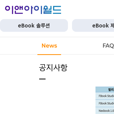
eBook 솔루션
eBook 
News
FA