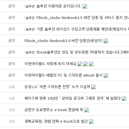
공지
솔루션 이용약관 공지입니다.
[
솔루션
]
공지
FBook_studio Nexbook3.5 버전 단종 및 서비스 중지 안
[
솔루션
]
공지
기존 솔루션 라이선스 구입고객 단종제품 재안내(재설치시 꼭
[
솔루션
]
공지
FBook_studio Nexbook3.0 버전 단종안내(공지)
공지
fbook솔루션은 양도 및 양수관련 (허용하지 않습니다.)(예
[
솔루션
]
공지
이앤아이월드 사칭에 속지 마세요
공지
이앤아이월드 태블릿 PC 및 스마트폰 eBook 출시
326
삼성·LG ‘곡면 스마트폰 전쟁’ 누가 이길까
325
페이스북 향후 10년은 `모바일 광고와 그래프 검색`에 달렸다
324
금천구 도로명주소 e-book 한권에 쏙
323
경북교육청, 청렴 만화 e-book으로 발간